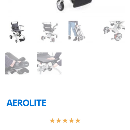
AEROLITE
Valorado
★
★
★
★
★
con