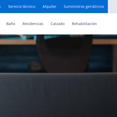
s
Servicio técnico
Alquiler
Suministros geriátricos
Baño
Residencias
Calzado
Rehabilitación