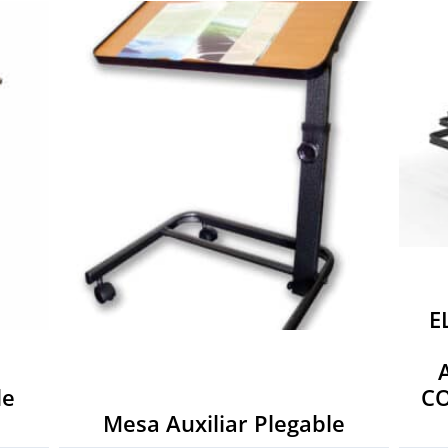
E
le
CO
Mesa Auxiliar Plegable