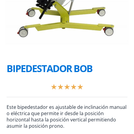
BIPEDESTADOR BOB
Valorado
★
★
★
★
★
con
5
de
Este bipedestador es ajustable de inclinación manual
5
o eléctrica que permite ir desde la posición
horizontal hasta la posición vertical permitiendo
asumir la posición prono.