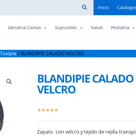
Buscar
Inicio
Catálogo
Geriatria-Camas
Sujeciones
Salud
Pediatría
Tovipie
/ BLANDIPIE CALADO VELCRO
BLANDIPIE CALADO
VELCRO
Valorado
★
★
★
★
★
con
5
Zapato con velcro y tejido de rejilla transpi
de