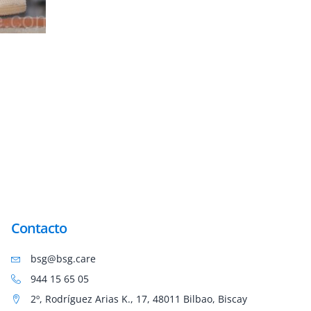
Contacto
bsg@bsg.care
944 15 65 05
2º, Rodríguez Arias K., 17, 48011 Bilbao, Biscay