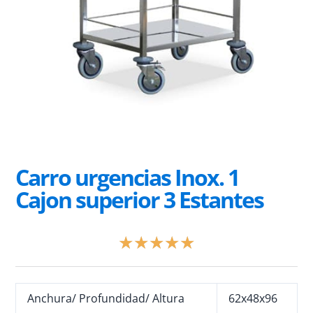
Carro urgencias Inox. 1
Cajon superior 3 Estantes
Valorado
★
★
★
★
★
con
5
de
Anchura/ Profundidad/ Altura
5
62x48x96