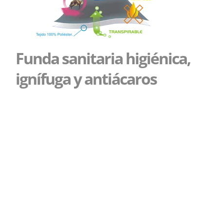
Funda sanitaria higiénica,
ignífuga y antiácaros
La funda Saniplus Biolastic va destinada a las personas
encamadas con incontinencias, protegiendo el colchón y
la piel. Tejido impermeable de poliuretano flexible y
antideslizante, transpirable, analérgico, ecológico,
antiácaros e ignífugo.
Tejido Biolástico que se amolda
a la forma una vez
enfundado y resistente. Gracias a su recubrimiento de
poliuretano impermeable transpirable impide la
combustión del fuego M1 ignífugo.