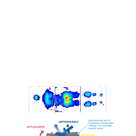
Rojo > Alta
Amarillo > Óptima
Azul > Baja
El material Viscoterm Ignífugo que alivia las presiones
del cuerpo, está compuesto por millones de células
abiertas, como si fueran una cama llena de micro células
elásticas en forma de burbujas y adaptables a las
presiones del cuerpo humano. El Viscoterm Ignífugo
recupera su forma original lentamente cuando se deja
de ejercer presión.