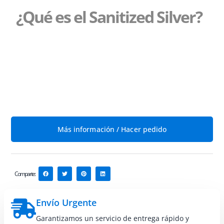
¿Qué es el Sanitized Silver?
Es un tratamiento (opcional) innovador aplicado al tejido
que impide la proliferación de microorganismos. Elimina
los microorganismos antes de que entre en contacto con
el organismo humano. Impide la proliferación de:
manchas de moho, olores y bacterias.
Más información / Hacer pedido
Comparte:
Envío Urgente
Garantizamos un servicio de entrega rápido y