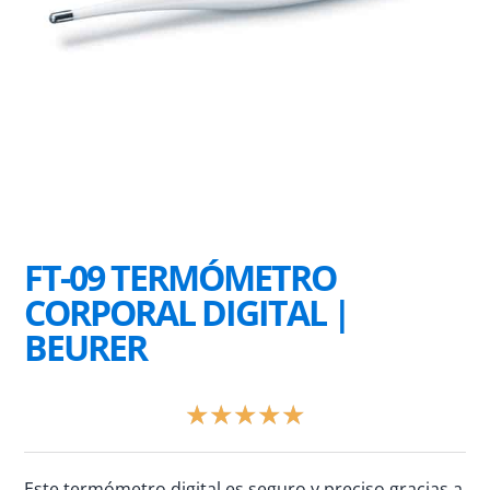
FT-09 TERMÓMETRO
CORPORAL DIGITAL |
BEURER
Valorado
★
★
★
★
★
con
5
de
Este termómetro digital es seguro y preciso gracias a