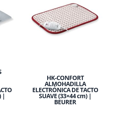
S
HK-CONFORT
ALMOHADILLA
ACTO
ELECTRÓNICA DE TACTO
 |
SUAVE (33×44 cm) |
BEURER