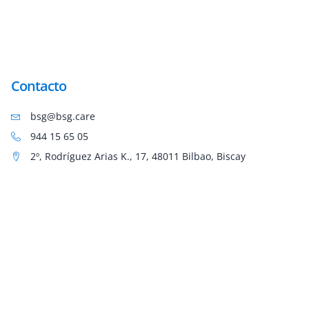
Contacto
bsg@bsg.care
944 15 65 05
2º, Rodríguez Arias K., 17, 48011 Bilbao, Biscay