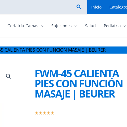
Buscar
Inicio
Catálogo
Geriatria-Camas
Sujeciones
Salud
Pediatría
5 CALIENTA PIES CON FUNCIÓN MASAJE | BEURER
FWM-45 CALIENTA
PIES CON FUNCIÓN
MASAJE | BEURER
Valorado
★
★
★
★
★
con
5