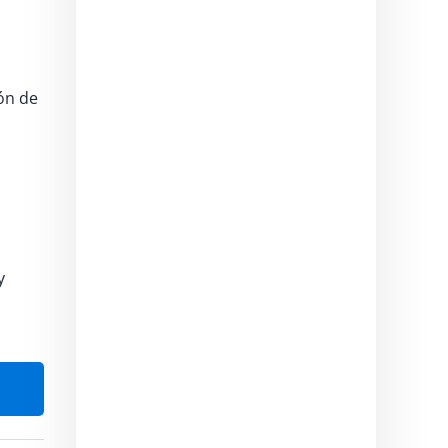
ón de
y