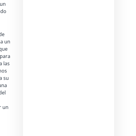
 un
ndo
de
 a un
que
 para
a las
nos
a su
 una
del
r un