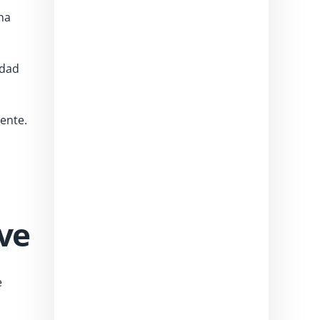
na
idad
ente.
ve
e