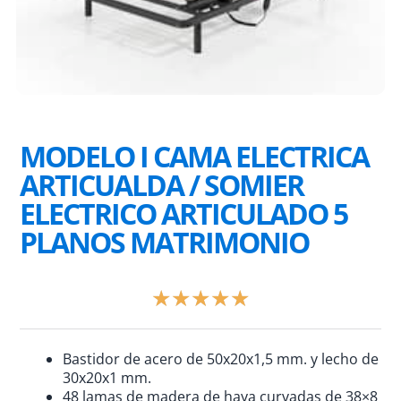
MODELO I CAMA ELECTRICA
ARTICUALDA / SOMIER
ELECTRICO ARTICULADO 5
PLANOS MATRIMONIO
Valorado
★
★
★
★
★
con
5
de
Bastidor de acero de 50x20x1,5 mm. y lecho de
5
30x20x1 mm.
48 lamas de madera de haya curvadas de 38×8