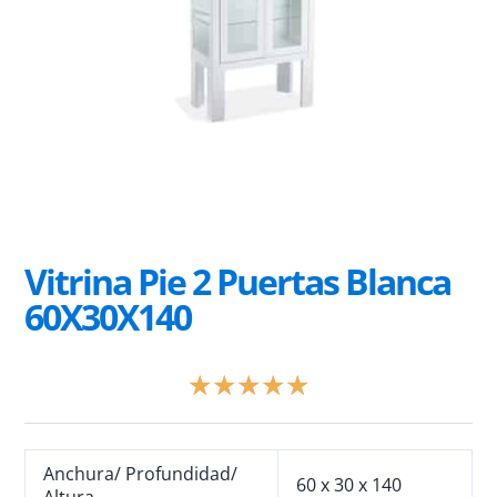
Vitrina Pie 2 Puertas Blanca
60X30X140
Valorado
★
★
★
★
★
con
5
de
Anchura/ Profundidad/
5
60 x 30 x 140