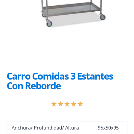
Carro Comidas 3 Estantes
Con Reborde
Valorado
★
★
★
★
★
con
5
de
Anchura/ Profundidad/ Altura
5
95x50x95