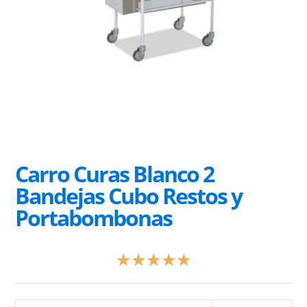
Carro Curas Blanco 2
Bandejas Cubo Restos y
Portabombonas
Valorado
★
★
★
★
★
con
5
de