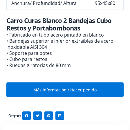
Anchura/ Profundidad/ Altura
5
95x45x80
Carro Curas Blanco 2 Bandejas Cubo
Restos y Portabombonas
• Fabricado en tubo acero pintado en blanco
• Bandejas superior e inferior extraibles de acero
inoxidable AISI 304
• Soporte para botes
• Cubo para restos
• Ruedas giratorias de 80 mm
Más información / Hacer pedido
Comparte: