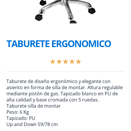
TABURETE ERGONOMICO
Valorado
★
★
★
★
★
con
5
de
Taburete de diseño ergonómico y elegante con
5
asiento en forma de silla de montar. Altura regulable
mediante pistón de gas. Tapizado blanco en PU de
alta calidad y base cromada con 5 ruedas.
Taburete silla de montar
Peso: 6 Kg
Tapizado: PU
Up and Down 59/78 cm